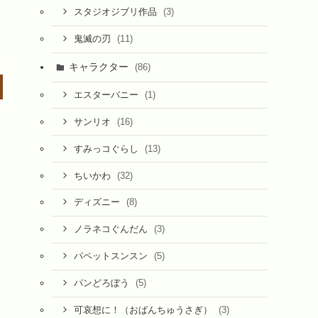
(3)
スタジオジブリ作品
(11)
鬼滅の刃
キャラクター
(86)
(1)
エスターバニー
(16)
サンリオ
(13)
すみっコぐらし
(32)
ちいかわ
(8)
ディズニー
(3)
ノラネコぐんだん
(5)
パペットスンスン
(5)
パンどろぼう
(3)
可哀想に！（おぱんちゅうさぎ）