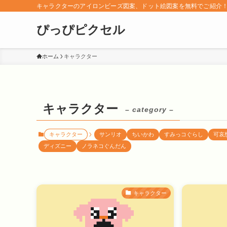
キャラクターのアイロンビーズ図案、ドット絵図案を無料でご紹介
ぴっぴピクセル
ホーム
キャラクター
キャラクター
– category –
キャラクター
サンリオ
ちいかわ
すみっコぐらし
可哀
ディズニー
ノラネコぐんだん
キャラクター