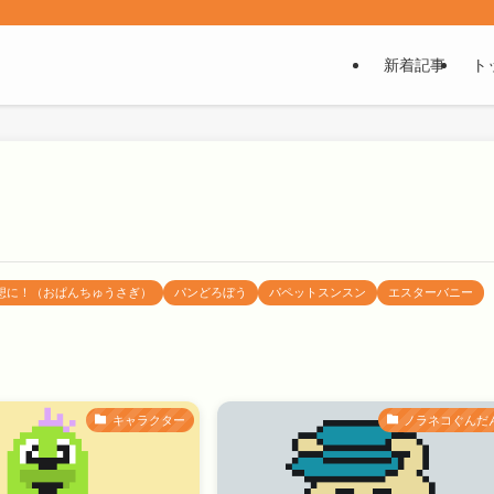
！
新着記事
ト
想に！（おぱんちゅうさぎ）
パンどろぼう
パペットスンスン
エスターバニー
キャラクター
ノラネコぐんだ