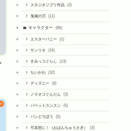
(3)
スタジオジブリ作品
(11)
鬼滅の刃
キャラクター
(86)
(1)
エスターバニー
(16)
サンリオ
(13)
すみっコぐらし
ゃ
(32)
ちいかわ
(8)
ディズニー
(3)
ノラネコぐんだん
ー
(5)
パペットスンスン
(5)
パンどろぼう
(3)
可哀想に！（おぱんちゅうさぎ）